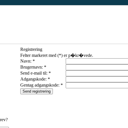
Registrering
Felter markeret med (*) er p�kr�vede.
Navn: *
Brugernavn: *
Send e-mail til: *
Adgangskode: *
Gentag adgangskode: *
rev?