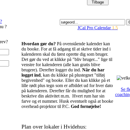
?
nu ?
JCal Pro Calendar
1.5
rev?
Hvordan gør du?
På ovenstående kalender kan
du booke. For at få adgang til at skrive tider ind i
kalenderen skal du først oprette dig som bruger.
Det gør du ved at klikke på "bliv bruger..." lige til
venstre for kalenderen (alle kan gratis blive
brugere). Derefter logger du ind.
Når du har
logget ind
, kan du klikke på plustegnet "tilføj
begivenhed" og booke. Eller du kan klikke på et
lille rødt plus tegn som er afbildet ud for hver dato
Se fl
på kalenderen. Derefter får du mulighed for at
coachin
beskrive din aktivitet m.m. Hvert rum har sin
farve og et nummer. Husk eventuelt også at booke
overhead-projektor til P.C.
God fornøjelse!
Plan over lokaler i Hvidehus: