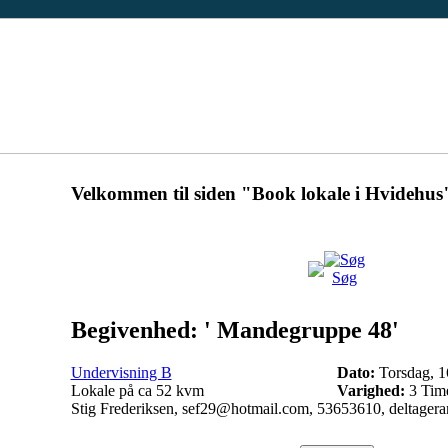
Velkommen til siden "Book lokale i Hvidehus
Søg
Begivenhed: ' Mandegruppe 48'
Undervisning B
Dato:
Torsdag, 16
Lokale på ca 52 kvm
Varighed:
3 Time
Stig Frederiksen, sef29@hotmail.com, 53653610, deltagera