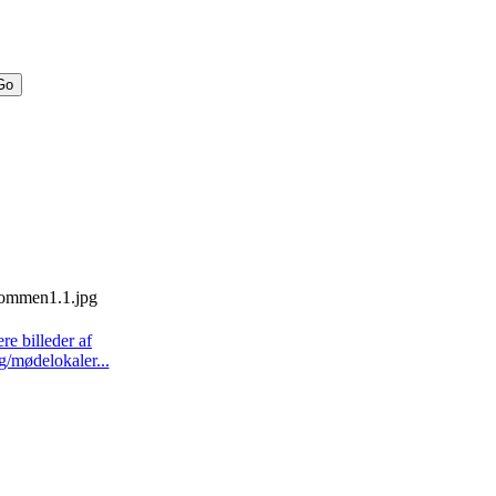
ere billeder af
g/mødelokaler...