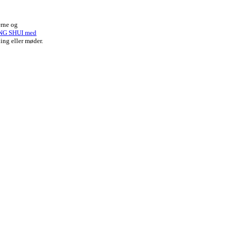
erne og
NG SHUI med
ing eller møder.