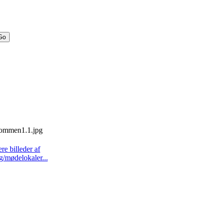
ere billeder af
g/mødelokaler...