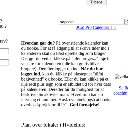
?
nu ?
JCal Pro Calendar
1.5
rev?
Hvordan gør du?
På ovenstående kalender kan
du booke. For at få adgang til at skrive tider ind i
kalenderen skal du først oprette dig som bruger.
Det gør du ved at klikke på "bliv bruger..." lige til
venstre for kalenderen (alle kan gratis blive
brugere). Derefter logger du ind.
Når du har
logget ind
, kan du klikke på plustegnet "tilføj
begivenhed" og booke. Eller du kan klikke på et
lille rødt plus tegn som er afbildet ud for hver dato
Se fl
på kalenderen. Derefter får du mulighed for at
coachin
beskrive din aktivitet m.m. Hvert rum har sin
farve og et nummer. Husk eventuelt også at booke
overhead-projektor til P.C.
God fornøjelse!
Plan over lokaler i Hvidehus: