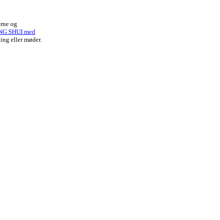
erne og
NG SHUI med
ing eller møder.