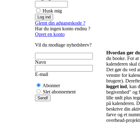
Husk mig
Glemt din adgangskode ?
Har du ingen konto endnu ?
Opret en konto
Vil du modtage nyhedsbrev?
Hvordan gør d
du booke. For at f
Navn
kalenderen skal d
Det gør du ved at 
E-mail
venstre for kalend
brugere). Derefte
Abonner
logget ind
, kan d
Slet abonnement
begivenhed" og b
lille rødt plus te
på kalenderen. De
beskrive din akti
farve og et numm
overhead-projekto