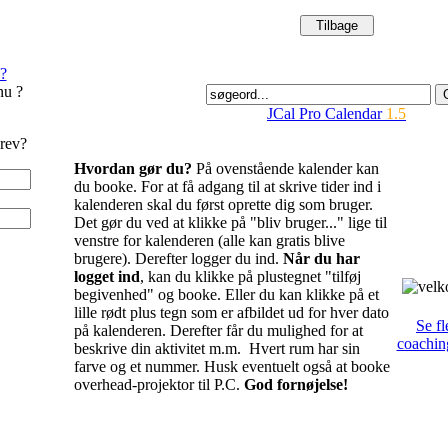
?
nu ?
JCal Pro Calendar
1.5
rev?
Hvordan gør du?
På ovenstående kalender kan
du booke. For at få adgang til at skrive tider ind i
kalenderen skal du først oprette dig som bruger.
Det gør du ved at klikke på "bliv bruger..." lige til
venstre for kalenderen (alle kan gratis blive
brugere). Derefter logger du ind.
Når du har
logget ind
, kan du klikke på plustegnet "tilføj
begivenhed" og booke. Eller du kan klikke på et
lille rødt plus tegn som er afbildet ud for hver dato
Se fl
på kalenderen. Derefter får du mulighed for at
coachin
beskrive din aktivitet m.m. Hvert rum har sin
farve og et nummer. Husk eventuelt også at booke
overhead-projektor til P.C.
God fornøjelse!