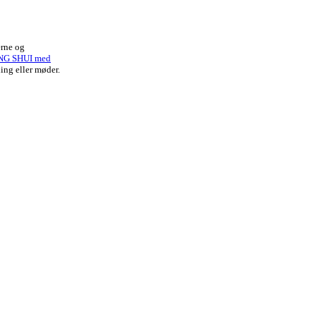
erne og
NG SHUI med
ing eller møder.