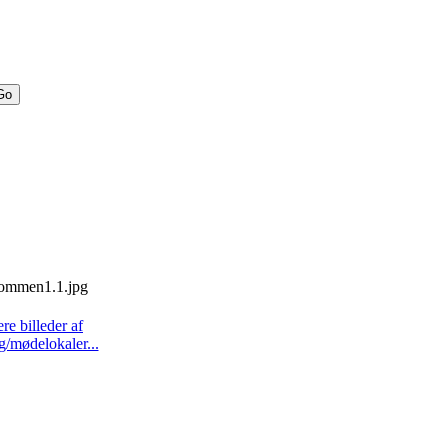
ere billeder af
g/mødelokaler...