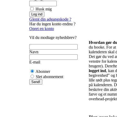
Husk mig
Glemt din adgangskode ?
Har du ingen konto endnu ?
Opret en konto
Vil du modtage nyhedsbrev?
Hvordan gør d
du booke. For at f
Navn
kalenderen skal d
Det gør du ved at 
venstre for kalend
E-mail
brugere). Derefte
logget ind
, kan d
Abonner
begivenhed" og b
Slet abonnement
lille rødt plus te
på kalenderen. De
beskrive din akti
farve og et numm
overhead-projekto