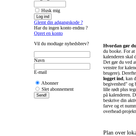
Husk mig
Glemt din adgangskode ?
Har du ingen konto endnu ?
Opret en konto
Vil du modtage nyhedsbrev?
Hvordan gør d
du booke. For at f
kalenderen skal d
Navn
Det gør du ved at 
venstre for kalend
E-mail
brugere). Derefte
logget ind
, kan d
Abonner
begivenhed" og b
Slet abonnement
lille rødt plus te
på kalenderen. De
beskrive din akti
farve og et numm
overhead-projekto
Plan over loka