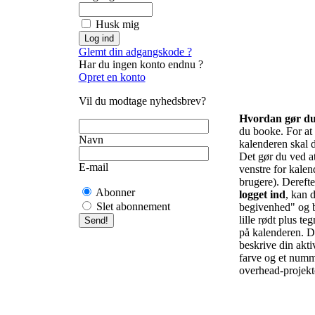
Husk mig
Glemt din adgangskode ?
Har du ingen konto endnu ?
Opret en konto
Vil du modtage nyhedsbrev?
Hvordan gør d
du booke. For at f
Navn
kalenderen skal d
Det gør du ved at 
E-mail
venstre for kalend
brugere). Derefte
Abonner
logget ind
, kan d
Slet abonnement
begivenhed" og b
lille rødt plus te
på kalenderen. De
beskrive din akti
farve og et numm
overhead-projekto