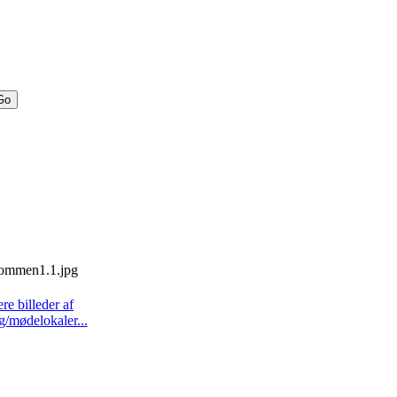
ere billeder af
g/mødelokaler...