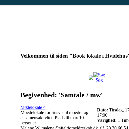
Velkommen til siden "Book lokale i Hvidehus
Søg
Begivenhed: 'Samtale / mw'
Mødelokale 4
Dato:
Tirsdag, 17
Moedelokale fortrinsvis til moede- og
17:00
eksamensaktivitet. Plads til max 10
Varighed:
1 Time
personer
Malene W, malene@aftaltforaeldreskab.dk, tlf. 28 30 66 54