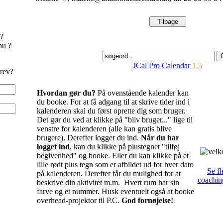
?
nu ?
JCal Pro Calendar
1.5
rev?
Hvordan gør du?
På ovenstående kalender kan
du booke. For at få adgang til at skrive tider ind i
kalenderen skal du først oprette dig som bruger.
Det gør du ved at klikke på "bliv bruger..." lige til
venstre for kalenderen (alle kan gratis blive
brugere). Derefter logger du ind.
Når du har
logget ind
, kan du klikke på plustegnet "tilføj
begivenhed" og booke. Eller du kan klikke på et
lille rødt plus tegn som er afbildet ud for hver dato
Se fl
på kalenderen. Derefter får du mulighed for at
coachin
beskrive din aktivitet m.m. Hvert rum har sin
farve og et nummer. Husk eventuelt også at booke
overhead-projektor til P.C.
God fornøjelse!