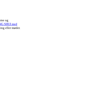
erne og
NG SHUI med
ing eller møder.