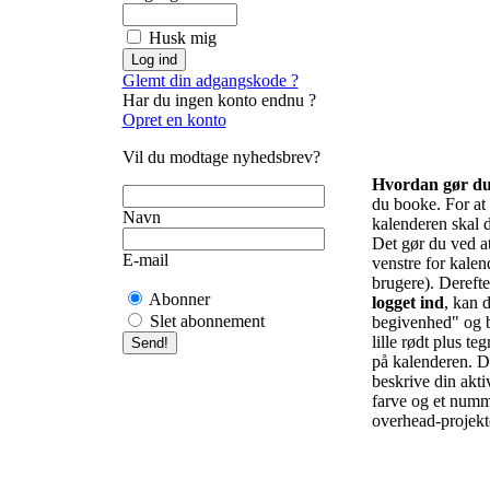
Husk mig
Glemt din adgangskode ?
Har du ingen konto endnu ?
Opret en konto
Vil du modtage nyhedsbrev?
Hvordan gør d
du booke. For at f
Navn
kalenderen skal d
Det gør du ved at 
E-mail
venstre for kalend
brugere). Derefte
Abonner
logget ind
, kan d
Slet abonnement
begivenhed" og b
lille rødt plus te
på kalenderen. De
beskrive din akti
farve og et numm
overhead-projekto