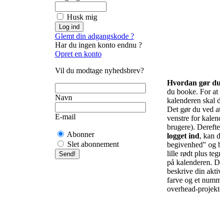
Husk mig
Glemt din adgangskode ?
Har du ingen konto endnu ?
Opret en konto
Vil du modtage nyhedsbrev?
Hvordan gør d
du booke. For at f
Navn
kalenderen skal d
Det gør du ved at 
E-mail
venstre for kalend
brugere). Derefte
Abonner
logget ind
, kan d
Slet abonnement
begivenhed" og b
lille rødt plus te
på kalenderen. De
beskrive din akti
farve og et numm
overhead-projekto