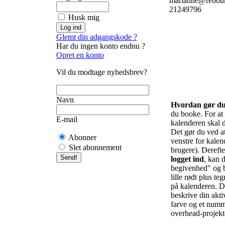
marianne@rebou
21249796
Husk mig
Glemt din adgangskode ?
Har du ingen konto endnu ?
Opret en konto
Vil du modtage nyhedsbrev?
Navn
Hvordan gør d
du booke. For at f
E-mail
kalenderen skal d
Det gør du ved at 
Abonner
venstre for kalend
Slet abonnement
brugere). Derefte
logget ind
, kan d
begivenhed" og b
lille rødt plus te
på kalenderen. De
beskrive din akti
farve og et numm
overhead-projekto