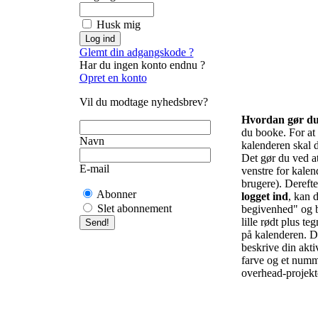
Husk mig
Glemt din adgangskode ?
Har du ingen konto endnu ?
Opret en konto
Vil du modtage nyhedsbrev?
Hvordan gør d
du booke. For at f
Navn
kalenderen skal d
Det gør du ved at 
E-mail
venstre for kalend
brugere). Derefte
Abonner
logget ind
, kan d
Slet abonnement
begivenhed" og b
lille rødt plus te
på kalenderen. De
beskrive din akti
farve og et numm
overhead-projekto