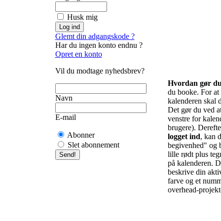
Husk mig
Glemt din adgangskode ?
Har du ingen konto endnu ?
Opret en konto
Vil du modtage nyhedsbrev?
Hvordan gør d
du booke. For at f
Navn
kalenderen skal d
Det gør du ved at 
E-mail
venstre for kalend
brugere). Derefte
Abonner
logget ind
, kan d
Slet abonnement
begivenhed" og b
lille rødt plus te
på kalenderen. De
beskrive din akti
farve og et numm
overhead-projekto