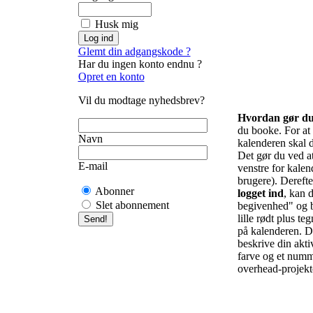
Husk mig
Glemt din adgangskode ?
Har du ingen konto endnu ?
Opret en konto
Vil du modtage nyhedsbrev?
Hvordan gør d
du booke. For at f
Navn
kalenderen skal d
Det gør du ved at 
E-mail
venstre for kalend
brugere). Derefte
Abonner
logget ind
, kan d
Slet abonnement
begivenhed" og b
lille rødt plus te
på kalenderen. De
beskrive din akti
farve og et numm
overhead-projekto