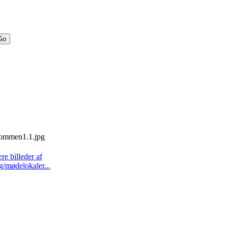
ere billeder af
g/mødelokaler...