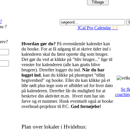
?
nu ?
JCal Pro Calendar
1.5
rev?
Hvordan gør du?
På ovenstående kalender kan
du booke. For at få adgang til at skrive tider ind i
kalenderen skal du først oprette dig som bruger.
Det gør du ved at klikke på "bliv bruger..." lige til
venstre for kalenderen (alle kan gratis blive
brugere). Derefter logger du ind.
Når du har
logget ind
, kan du klikke på plustegnet "tilføj
begivenhed" og booke. Eller du kan klikke på et
lille rødt plus tegn som er afbildet ud for hver dato
Se fl
på kalenderen. Derefter får du mulighed for at
coachin
beskrive din aktivitet m.m. Hvert rum har sin
farve og et nummer. Husk eventuelt også at booke
overhead-projektor til P.C.
God fornøjelse!
Plan over lokaler i Hvidehus: