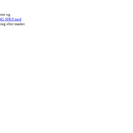
erne og
NG SHUI med
ing eller møder.