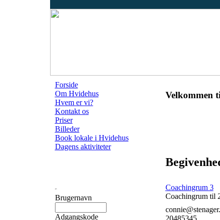
Forside
Om Hvidehus
Velkommen ti
Hvem er vi?
Kontakt os
Priser
Billeder
Book lokale i Hvidehus
Dagens aktiviteter
Begivenhed
Coachingrum 3
Coachingrum til 
Brugernavn
connie@stenager
Adgangskode
20485345