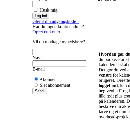
Husk mig
Glemt din adgangskode ?
Har du ingen konto endnu ?
Opret en konto
Vil du modtage nyhedsbrev?
Hvordan gør d
Navn
du booke. For at f
kalenderen skal d
E-mail
Det gør du ved at 
venstre for kalend
Abonner
brugere). Derefte
Slet abonnement
logget ind
, kan d
begivenhed" og b
lille rødt plus te
på kalenderen. De
beskrive din akti
farve og et numm
overhead-projekto