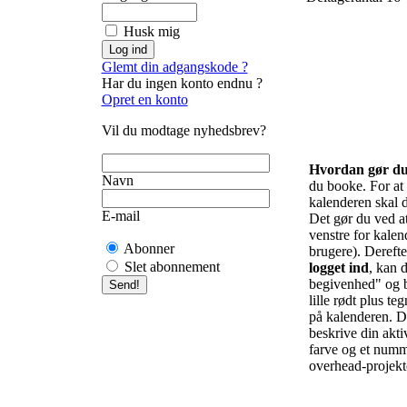
Husk mig
Glemt din adgangskode ?
Har du ingen konto endnu ?
Opret en konto
Vil du modtage nyhedsbrev?
Hvordan gør d
Navn
du booke. For at f
kalenderen skal d
E-mail
Det gør du ved at 
venstre for kalend
Abonner
brugere). Derefte
Slet abonnement
logget ind
, kan d
begivenhed" og b
lille rødt plus te
på kalenderen. De
beskrive din akti
farve og et numm
overhead-projekto