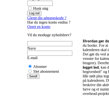
Husk mig
Glemt din adgangskode ?
Har du ingen konto endnu ?
Opret en konto
Vil du modtage nyhedsbrev?
Hvordan gør d
du booke. For at f
Navn
kalenderen skal d
Det gør du ved at 
E-mail
venstre for kalend
brugere). Derefte
Abonner
logget ind
, kan d
Slet abonnement
begivenhed" og b
lille rødt plus te
på kalenderen. De
beskrive din akti
farve og et numm
overhead-projekto