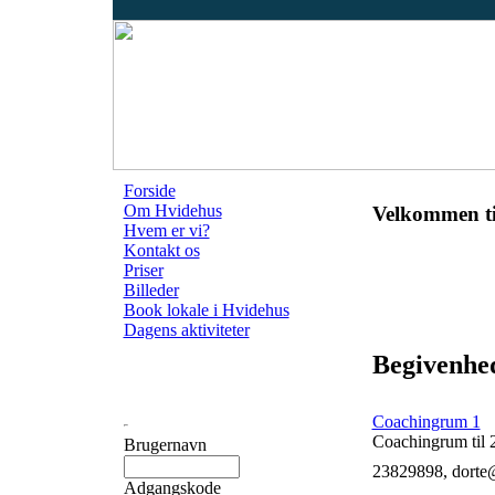
Forside
Om Hvidehus
Velkommen ti
Hvem er vi?
Kontakt os
Priser
Billeder
Book lokale i Hvidehus
Dagens aktiviteter
Begivenhed
Coachingrum 1
Coachingrum til 
Brugernavn
23829898, dorte
Adgangskode