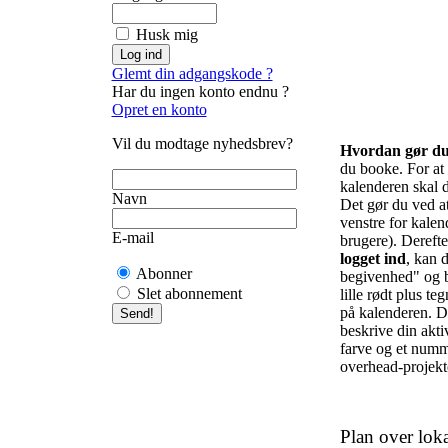
Husk mig
Glemt din adgangskode ?
Har du ingen konto endnu ?
Opret en konto
Vil du modtage nyhedsbrev?
Hvordan gør d
du booke. For at f
kalenderen skal d
Navn
Det gør du ved at 
venstre for kalend
E-mail
brugere). Derefte
logget ind
, kan d
Abonner
begivenhed" og b
Slet abonnement
lille rødt plus te
på kalenderen. De
beskrive din akti
farve og et numm
overhead-projekto
Plan over loka