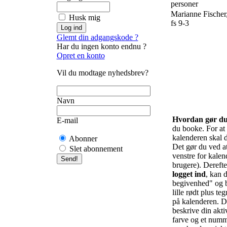
personer
Marianne Fischer
Husk mig
fs 9-3
Glemt din adgangskode ?
Har du ingen konto endnu ?
Opret en konto
Vil du modtage nyhedsbrev?
Navn
Hvordan gør d
E-mail
du booke. For at f
kalenderen skal d
Abonner
Det gør du ved at 
Slet abonnement
venstre for kalend
brugere). Derefte
logget ind
, kan d
begivenhed" og b
lille rødt plus te
på kalenderen. De
beskrive din akti
farve og et numm