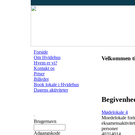
Forside
Om Hvidehus
Velkommen ti
Hvem er vi?
Kontakt os
Priser
Billeder
Book lokale i Hvidehus
Dagens aktiviteter
Begivenhed
Mødelokale 4
Moedelokale fortr
Brugernavn
eksamensaktivitet
personer
Adgangskode
40314014