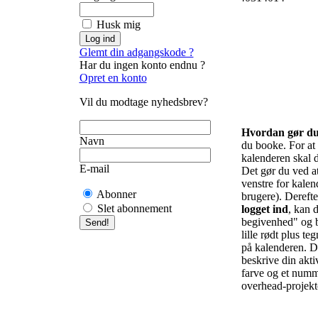
Husk mig
Glemt din adgangskode ?
Har du ingen konto endnu ?
Opret en konto
Vil du modtage nyhedsbrev?
Hvordan gør d
Navn
du booke. For at f
kalenderen skal d
E-mail
Det gør du ved at 
venstre for kalend
Abonner
brugere). Derefte
Slet abonnement
logget ind
, kan d
begivenhed" og b
lille rødt plus te
på kalenderen. De
beskrive din akti
farve og et numm
overhead-projekto