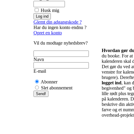
Husk mig
Glemt din adgangskode ?
Har du ingen konto endnu ?
Opret en konto
Vil du modtage nyhedsbrev?
Hvordan gør d
du booke. For at f
Navn
kalenderen skal d
Det gør du ved at 
E-mail
venstre for kalend
brugere). Derefte
Abonner
logget ind
, kan d
Slet abonnement
begivenhed" og b
lille rødt plus te
på kalenderen. De
beskrive din akti
farve og et numm
overhead-projekto