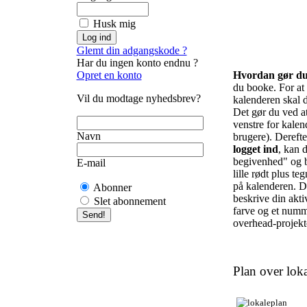
Husk mig
Glemt din adgangskode ?
Har du ingen konto endnu ?
Opret en konto
Hvordan gør d
du booke. For at f
Vil du modtage nyhedsbrev?
kalenderen skal d
Det gør du ved at 
venstre for kalend
Navn
brugere). Derefte
logget ind
, kan d
begivenhed" og b
E-mail
lille rødt plus te
på kalenderen. De
Abonner
beskrive din akti
Slet abonnement
farve og et numm
overhead-projekto
Plan over loka