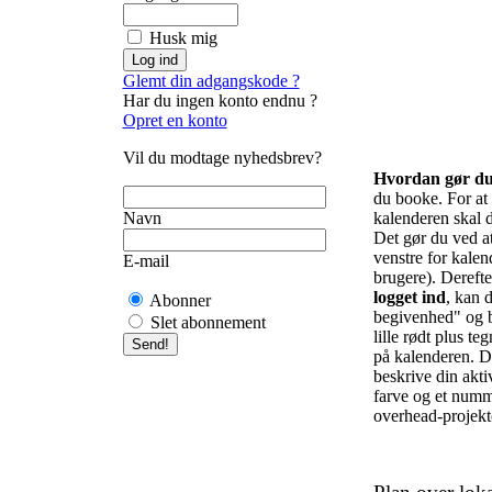
Husk mig
Glemt din adgangskode ?
Har du ingen konto endnu ?
Opret en konto
Vil du modtage nyhedsbrev?
Hvordan gør d
du booke. For at f
Navn
kalenderen skal d
Det gør du ved at 
venstre for kalend
E-mail
brugere). Derefte
logget ind
, kan d
Abonner
begivenhed" og b
Slet abonnement
lille rødt plus te
på kalenderen. De
beskrive din akti
farve og et numm
overhead-projekto