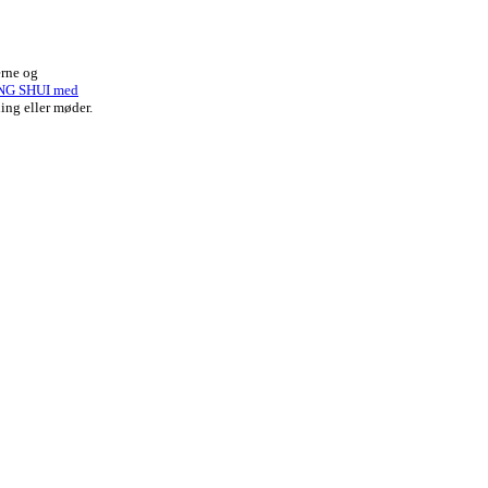
erne og
NG SHUI med
ing eller møder.