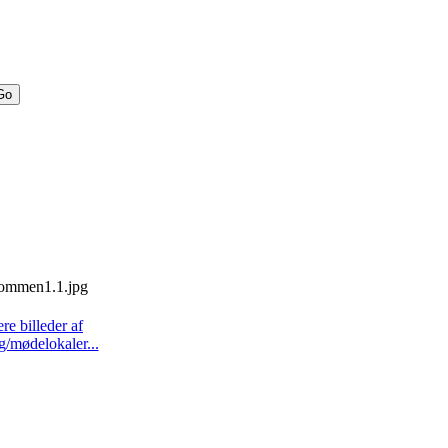
ere billeder af
g/mødelokaler...