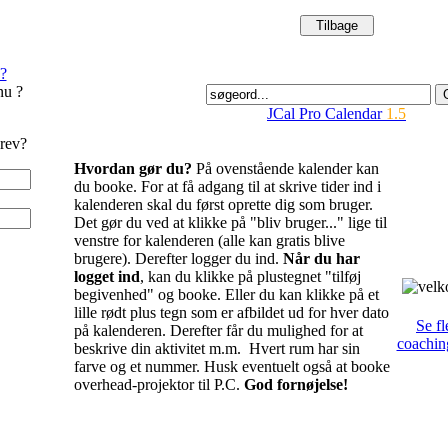
?
nu ?
JCal Pro Calendar
1.5
rev?
Hvordan gør du?
På ovenstående kalender kan
du booke. For at få adgang til at skrive tider ind i
kalenderen skal du først oprette dig som bruger.
Det gør du ved at klikke på "bliv bruger..." lige til
venstre for kalenderen (alle kan gratis blive
brugere). Derefter logger du ind.
Når du har
logget ind
, kan du klikke på plustegnet "tilføj
begivenhed" og booke. Eller du kan klikke på et
lille rødt plus tegn som er afbildet ud for hver dato
Se fl
på kalenderen. Derefter får du mulighed for at
coachin
beskrive din aktivitet m.m. Hvert rum har sin
farve og et nummer. Husk eventuelt også at booke
overhead-projektor til P.C.
God fornøjelse!