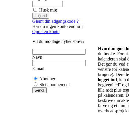
Husk mig
Glemt din adgangskode ?
Har du ingen konto endnu ?
Opret en konto
Vil du modtage nyhedsbrev?
Hvordan gør d
du booke. For at f
Navn
kalenderen skal d
Det gør du ved at 
E-mail
venstre for kalend
brugere). Derefte
Abonner
logget ind
, kan d
Slet abonnement
begivenhed" og b
lille rødt plus te
på kalenderen. De
beskrive din akti
farve og et numm
overhead-projekto