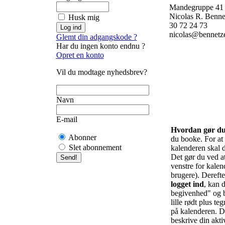
Mandegruppe 41
Nicolas R. Benne
Husk mig
30 72 24 73
nicolas@bennetz
Glemt din adgangskode ?
Har du ingen konto endnu ?
Opret en konto
Vil du modtage nyhedsbrev?
Navn
E-mail
Hvordan gør d
Abonner
du booke. For at f
Slet abonnement
kalenderen skal d
Det gør du ved at 
venstre for kalend
brugere). Derefte
logget ind
, kan d
begivenhed" og b
lille rødt plus te
på kalenderen. De
beskrive din akti