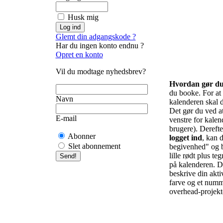
Husk mig
Glemt din adgangskode ?
Har du ingen konto endnu ?
Opret en konto
Vil du modtage nyhedsbrev?
Hvordan gør d
du booke. For at f
Navn
kalenderen skal d
Det gør du ved at 
E-mail
venstre for kalend
brugere). Derefte
Abonner
logget ind
, kan d
Slet abonnement
begivenhed" og b
lille rødt plus te
på kalenderen. De
beskrive din akti
farve og et numm
overhead-projekto