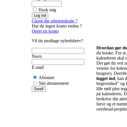
Husk mig
Glemt din adgangskode ?
Har du ingen konto endnu ?
Opret en konto
Vil du modtage nyhedsbrev?
Hvordan gør d
du booke. For at f
Navn
kalenderen skal d
Det gør du ved at 
E-mail
venstre for kalend
brugere). Derefte
Abonner
logget ind
, kan d
Slet abonnement
begivenhed" og b
lille rødt plus te
på kalenderen. De
beskrive din akti
farve og et numm
overhead-projekto