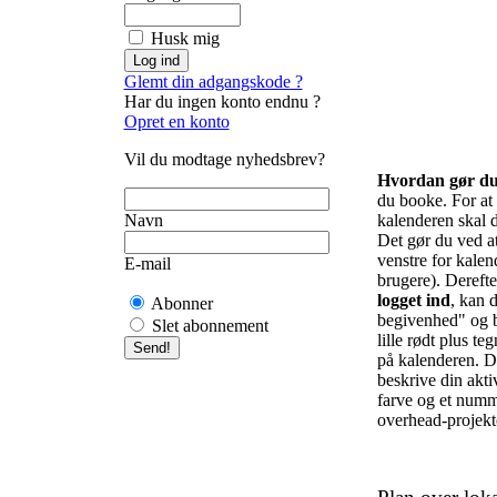
Husk mig
Glemt din adgangskode ?
Har du ingen konto endnu ?
Opret en konto
Vil du modtage nyhedsbrev?
Hvordan gør d
du booke. For at f
Navn
kalenderen skal d
Det gør du ved at 
venstre for kalend
E-mail
brugere). Derefte
logget ind
, kan d
Abonner
begivenhed" og b
Slet abonnement
lille rødt plus te
på kalenderen. De
beskrive din akti
farve og et numm
overhead-projekto