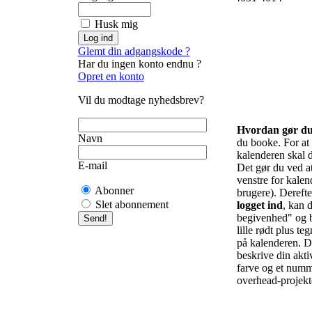
Husk mig
Glemt din adgangskode ?
Har du ingen konto endnu ?
Opret en konto
Vil du modtage nyhedsbrev?
Hvordan gør d
Navn
du booke. For at f
kalenderen skal d
E-mail
Det gør du ved at 
venstre for kalend
Abonner
brugere). Derefte
Slet abonnement
logget ind
, kan d
begivenhed" og b
lille rødt plus te
på kalenderen. De
beskrive din akti
farve og et numm
overhead-projekto