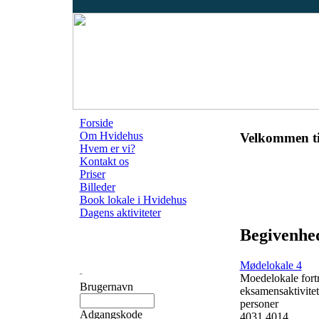
Forside
Om Hvidehus
Velkommen ti
Hvem er vi?
Kontakt os
Priser
Billeder
Book lokale i Hvidehus
Dagens aktiviteter
Begivenhed
Mødelokale 4
Moedelokale fortr
Brugernavn
eksamensaktivitet
personer
Adgangskode
4031 4014