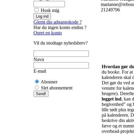
marianne@rebou
21249796
Husk mig
Glemt din adgangskode ?
Har du ingen konto endnu ?
Opret en konto
Vil du modtage nyhedsbrev?
Navn
Hvordan gør d
E-mail
du booke. For at f
kalenderen skal d
Abonner
Det gør du ved at 
Slet abonnement
venstre for kalend
brugere). Derefte
logget ind
, kan d
begivenhed" og b
lille rødt plus te
på kalenderen. De
beskrive din akti
farve og et numm
overhead-projekto