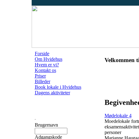
Forside
Om Hvidehus
Velkommen ti
Hvem er vi?
Kontakt os
Priser
Billeder
Book lokale i Hvidehus
Dagens aktiviteter
Begivenhe
Mødelokale 4
Moedelokale fortr
Brugernavn
eksamensaktivitet
personer
Adgangskode
Marianne Haugaa