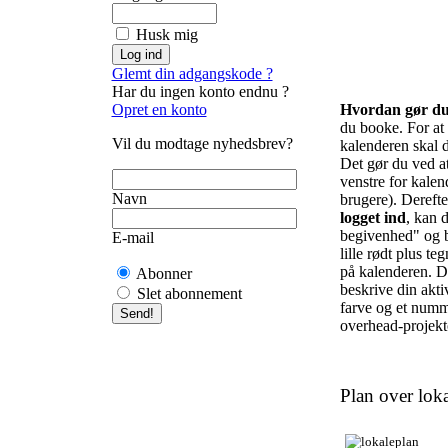
Husk mig
Glemt din adgangskode ?
Har du ingen konto endnu ?
Opret en konto
Hvordan gør d
du booke. For at f
Vil du modtage nyhedsbrev?
kalenderen skal d
Det gør du ved at 
venstre for kalend
Navn
brugere). Derefte
logget ind
, kan d
begivenhed" og b
E-mail
lille rødt plus te
på kalenderen. De
Abonner
beskrive din akti
Slet abonnement
farve og et numm
overhead-projekto
Plan over loka