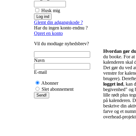
Husk mig
Glemt din adgangskode ?
Har du ingen konto endnu ?
Opret en konto
Vil du modtage nyhedsbrev?
Hvordan gør d
du booke. For at f
Navn
kalenderen skal d
Det gør du ved at 
E-mail
venstre for kalend
brugere). Derefte
Abonner
logget ind
, kan d
Slet abonnement
begivenhed" og b
lille rødt plus te
på kalenderen. De
beskrive din akti
farve og et numm
overhead-projekto