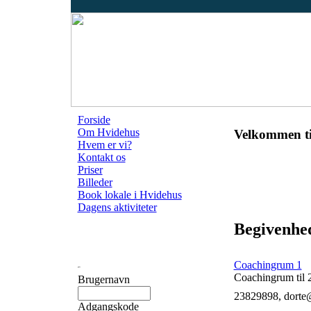
Forside
Om Hvidehus
Velkommen ti
Hvem er vi?
Kontakt os
Priser
Billeder
Book lokale i Hvidehus
Dagens aktiviteter
Begivenhed
Coachingrum 1
Coachingrum til 
Brugernavn
23829898, dorte
Adgangskode