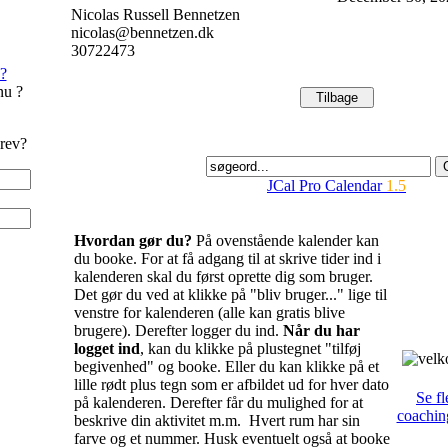
Nicolas Russell Bennetzen
nicolas@bennetzen.dk
30722473
?
nu ?
rev?
JCal Pro Calendar
1.5
Hvordan gør du?
På ovenstående kalender kan
du booke. For at få adgang til at skrive tider ind i
kalenderen skal du først oprette dig som bruger.
Det gør du ved at klikke på "bliv bruger..." lige til
venstre for kalenderen (alle kan gratis blive
brugere). Derefter logger du ind.
Når du har
logget ind
, kan du klikke på plustegnet "tilføj
begivenhed" og booke. Eller du kan klikke på et
lille rødt plus tegn som er afbildet ud for hver dato
Se fl
på kalenderen. Derefter får du mulighed for at
coachin
beskrive din aktivitet m.m. Hvert rum har sin
farve og et nummer. Husk eventuelt også at booke