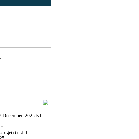
"
 December, 2025 Kl.
er
 uge(r) indtil
25