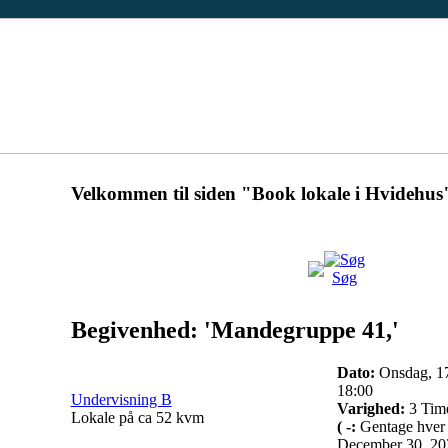
Velkommen til siden "Book lokale i Hvidehus
Søg
Begivenhed: 'Mandegruppe 41,'
Dato:
Onsdag, 17
18:00
Undervisning B
Varighed:
3 Tim
Lokale på ca 52 kvm
( -:
Gentage hver 2
December 30, 20