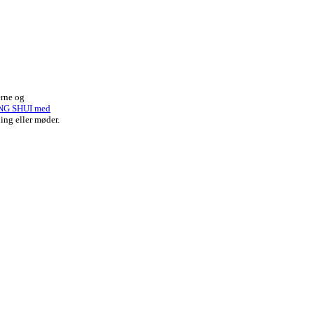
erne og
NG SHUI med
ing eller møder.