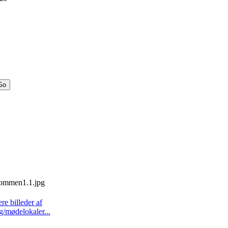
ere billeder af
g/mødelokaler...