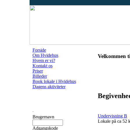
Forside
Om Hvidehus
Velkommen ti
Hvem er vi?
Kontakt os
Priser
Billeder
Book lokale i Hvidehus
Dagens aktiviteter
Begivenhe
Undervisning B
Brugernavn
Lokale på ca 52
Adgangskode