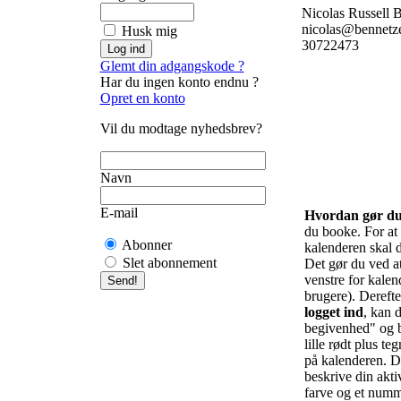
Nicolas Russell 
nicolas@bennetz
Husk mig
30722473
Glemt din adgangskode ?
Har du ingen konto endnu ?
Opret en konto
Vil du modtage nyhedsbrev?
Navn
E-mail
Hvordan gør d
du booke. For at f
Abonner
kalenderen skal d
Slet abonnement
Det gør du ved at 
venstre for kalend
brugere). Derefte
logget ind
, kan d
begivenhed" og b
lille rødt plus te
på kalenderen. De
beskrive din akti
farve og et numm