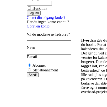
Husk mig
Glemt din adgangskode ?
Har du ingen konto endnu ?
Opret en konto
Vil du modtage nyhedsbrev?
Hvordan gør d
du booke. For at f
Navn
kalenderen skal d
Det gør du ved at 
E-mail
venstre for kalend
brugere). Derefte
Abonner
logget ind
, kan d
Slet abonnement
begivenhed" og b
lille rødt plus te
på kalenderen. De
beskrive din akti
farve og et numm
overhead-projekto