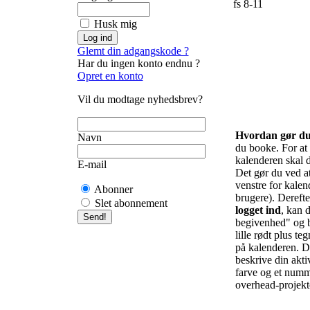
fs 8-11
Husk mig
Glemt din adgangskode ?
Har du ingen konto endnu ?
Opret en konto
Vil du modtage nyhedsbrev?
Hvordan gør d
Navn
du booke. For at f
kalenderen skal d
E-mail
Det gør du ved at 
venstre for kalend
Abonner
brugere). Derefte
Slet abonnement
logget ind
, kan d
begivenhed" og b
lille rødt plus te
på kalenderen. De
beskrive din akti
farve og et numm
overhead-projekto