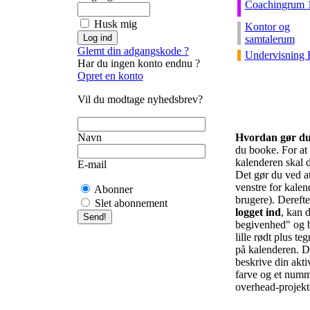
Coachingrum 
Husk mig
Kontor og
samtalerum
Glemt din adgangskode ?
Undervisning 
Har du ingen konto endnu ?
Opret en konto
Vil du modtage nyhedsbrev?
Navn
Hvordan gør d
du booke. For at f
kalenderen skal d
E-mail
Det gør du ved at 
venstre for kalend
Abonner
brugere). Derefte
Slet abonnement
logget ind
, kan d
begivenhed" og b
lille rødt plus te
på kalenderen. De
beskrive din akti
farve og et numm
overhead-projekto