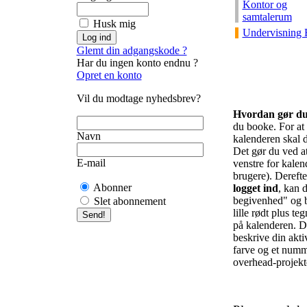
Kontor og
samtalerum
Husk mig
Undervisning 
Glemt din adgangskode ?
Har du ingen konto endnu ?
Opret en konto
Vil du modtage nyhedsbrev?
Hvordan gør d
du booke. For at f
Navn
kalenderen skal d
Det gør du ved at 
E-mail
venstre for kalend
brugere). Derefte
Abonner
logget ind
, kan d
begivenhed" og b
Slet abonnement
lille rødt plus te
på kalenderen. De
beskrive din akti
farve og et numm
overhead-projekto