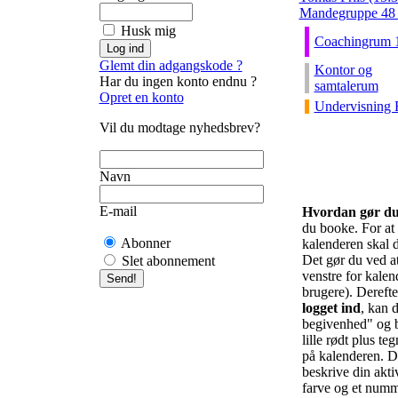
Mandegruppe 48 (
Husk mig
Coachingrum 
Glemt din adgangskode ?
Kontor og
Har du ingen konto endnu ?
samtalerum
Opret en konto
Undervisning 
Vil du modtage nyhedsbrev?
Navn
E-mail
Hvordan gør d
du booke. For at f
Abonner
kalenderen skal d
Det gør du ved at 
Slet abonnement
venstre for kalend
brugere). Derefte
logget ind
, kan d
begivenhed" og b
lille rødt plus te
på kalenderen. De
beskrive din akti
farve og et numm