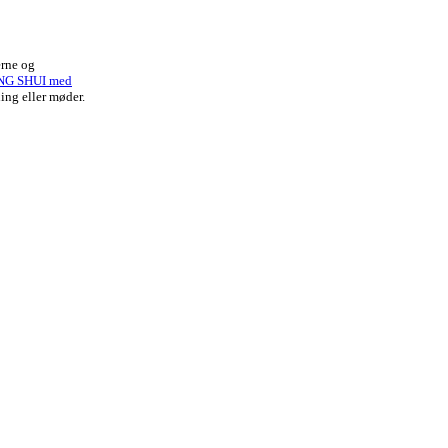
erne og
NG SHUI med
ing eller møder.