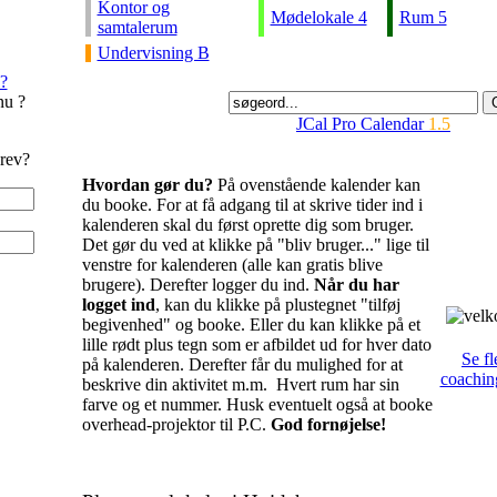
Kontor og
Mødelokale 4
Rum 5
samtalerum
Undervisning B
?
nu ?
JCal Pro Calendar
1.5
rev?
Hvordan gør du?
På ovenstående kalender kan
du booke. For at få adgang til at skrive tider ind i
kalenderen skal du først oprette dig som bruger.
Det gør du ved at klikke på "bliv bruger..." lige til
venstre for kalenderen (alle kan gratis blive
brugere). Derefter logger du ind.
Når du har
logget ind
, kan du klikke på plustegnet "tilføj
begivenhed" og booke. Eller du kan klikke på et
lille rødt plus tegn som er afbildet ud for hver dato
Se fl
på kalenderen. Derefter får du mulighed for at
coachin
beskrive din aktivitet m.m. Hvert rum har sin
farve og et nummer. Husk eventuelt også at booke
overhead-projektor til P.C.
God fornøjelse!