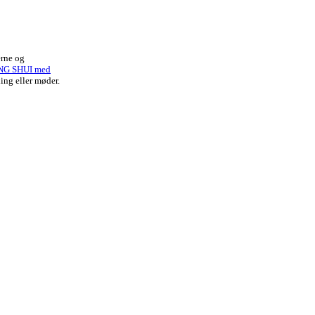
erne og
NG SHUI med
ing eller møder.