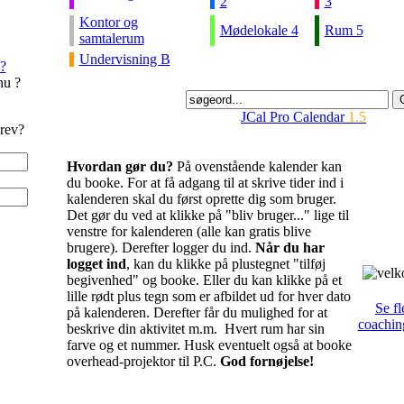
2
3
Kontor og
Mødelokale 4
Rum 5
samtalerum
Undervisning B
?
nu ?
JCal Pro Calendar
1.5
rev?
Hvordan gør du?
På ovenstående kalender kan
du booke. For at få adgang til at skrive tider ind i
kalenderen skal du først oprette dig som bruger.
Det gør du ved at klikke på "bliv bruger..." lige til
venstre for kalenderen (alle kan gratis blive
brugere). Derefter logger du ind.
Når du har
logget ind
, kan du klikke på plustegnet "tilføj
begivenhed" og booke. Eller du kan klikke på et
lille rødt plus tegn som er afbildet ud for hver dato
Se fl
på kalenderen. Derefter får du mulighed for at
coachin
beskrive din aktivitet m.m. Hvert rum har sin
farve og et nummer. Husk eventuelt også at booke
overhead-projektor til P.C.
God fornøjelse!