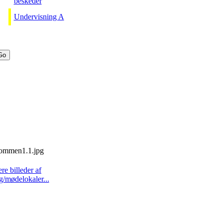
beskeder
Undervisning A
ere billeder af
g/mødelokaler...