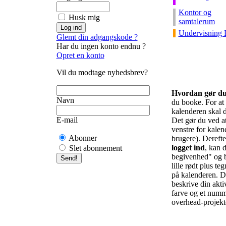
Kontor og
Husk mig
samtalerum
Undervisning 
Glemt din adgangskode ?
Har du ingen konto endnu ?
Opret en konto
Vil du modtage nyhedsbrev?
Hvordan gør d
Navn
du booke. For at f
kalenderen skal d
E-mail
Det gør du ved at 
venstre for kalend
Abonner
brugere). Derefte
logget ind
, kan d
Slet abonnement
begivenhed" og b
lille rødt plus te
på kalenderen. De
beskrive din akti
farve og et numm
overhead-projekto