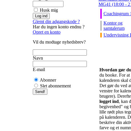
MG41 (18:00 - 2
Husk mig
Coachingrum 
Glemt din adgangskode ?
Kontor og
Har du ingen konto endnu ?
samtalerum
Opret en konto
Undervisning 
Vil du modtage nyhedsbrev?
Navn
E-mail
Hvordan gør d
du booke. For at f
Abonner
kalenderen skal d
Det gør du ved at 
Slet abonnement
venstre for kalend
brugere). Derefte
logget ind
, kan d
begivenhed" og b
lille rødt plus te
på kalenderen. De
beskrive din akti
farve og et numm