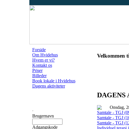
Forside
Om Hvidehus
Velkommen ti
Hvem er vi?
Kontakt os
Priser
Billeder
Book lokale i Hvidehus
Dagens aktiviteter
DAGENS 
Onsdag, 2
Samtale - TGJ (09
Brugernavn
Samtale - TGJ (10
Samtale - TGJ (12
Adgangskode
Individuel terapi 