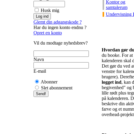
Kontor og
samtalerum
Husk mig
Undervisning 
Glemt din adgangskode ?
Har du ingen konto endnu ?
Opret en konto
Vil du modtage nyhedsbrev?
Hvordan gør d
du booke. For at f
Navn
kalenderen skal d
Det gør du ved at 
E-mail
venstre for kalend
brugere). Derefte
Abonner
logget ind
, kan d
begivenhed" og b
Slet abonnement
lille rødt plus te
på kalenderen. De
beskrive din akti
farve og et numm
overhead-projekto