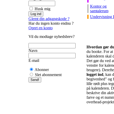
Kontor og
Husk mig
samtalerum
Undervisning 
Glemt din adgangskode ?
Har du ingen konto endnu ?
Opret en konto
Vil du modtage nyhedsbrev?
Hvordan gør d
Navn
du booke. For at f
kalenderen skal d
E-mail
Det gør du ved at 
venstre for kalend
Abonner
brugere). Derefte
logget ind
, kan d
Slet abonnement
begivenhed" og b
lille rødt plus te
på kalenderen. De
beskrive din akti
farve og et numm
overhead-projekto