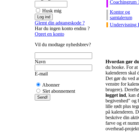
Coachingrum 
Husk mig
Kontor og
samtalerum
Glemt din adgangskode ?
Undervisning 
Har du ingen konto endnu ?
Opret en konto
Vil du modtage nyhedsbrev?
Navn
Hvordan gør d
du booke. For at f
kalenderen skal d
E-mail
Det gør du ved at 
venstre for kalend
Abonner
brugere). Derefte
Slet abonnement
logget ind
, kan d
begivenhed" og b
lille rødt plus te
på kalenderen. De
beskrive din akti
farve og et numm
overhead-projekto