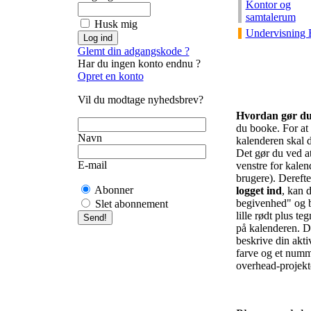
Kontor og
samtalerum
Husk mig
Undervisning 
Glemt din adgangskode ?
Har du ingen konto endnu ?
Opret en konto
Vil du modtage nyhedsbrev?
Hvordan gør d
du booke. For at f
Navn
kalenderen skal d
Det gør du ved at 
E-mail
venstre for kalend
brugere). Derefte
Abonner
logget ind
, kan d
begivenhed" og b
Slet abonnement
lille rødt plus te
på kalenderen. De
beskrive din akti
farve og et numm
overhead-projekto